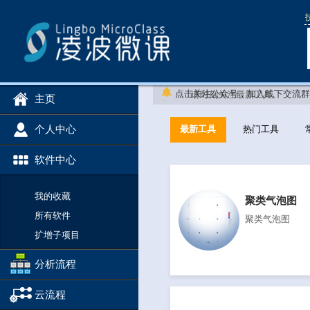
欢迎来到凌波微课！每周更新模块
点击关注公众号，加入线下交流
请时刻关注最新工具。
主页
亲！有使用问题和疑惑，请通过左
学生信，做分析，就上凌波微课
角的
意见反馈
功能跟我们沟通哦~
个人中心
最新工具
热门工具
欢迎来到凌波微课！每周更新模块
点击加入微信交流群
请时刻关注最新工具。
欢迎来到凌波微课！每周更新模块
软件中心
点击关注公众号，加入线下交流
请时刻关注最新工具。
亲！有使用问题和疑惑，请通过左
学生信，做分析，就上凌波微课
角的
意见反馈
功能跟我们沟通哦~
我的收藏
聚类气泡图
欢迎来到凌波微课！每周更新模块
所有软件
点击加入微信交流群
请时刻关注最新工具。
聚类气泡图
扩增子项目
分析流程
云流程